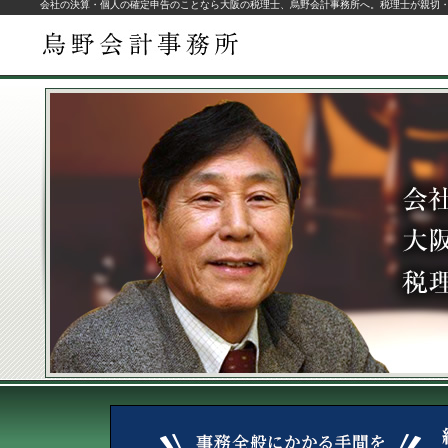
会社の決算・個人の確定申告のことなら大阪の税理士、烏野会計事務所へ。税理士が親切